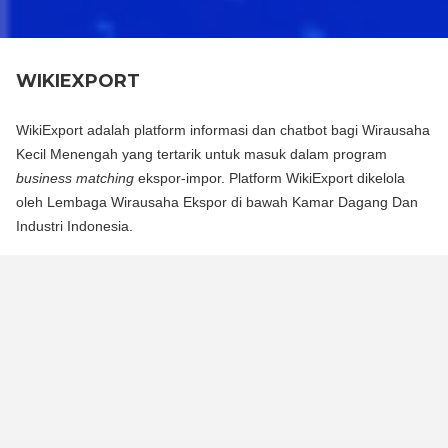
WIKIEXPORT
WikiExport adalah platform informasi dan chatbot bagi Wirausaha
Kecil Menengah yang tertarik untuk masuk dalam program
business matching
ekspor-impor. Platform WikiExport dikelola
oleh Lembaga Wirausaha Ekspor di bawah Kamar Dagang Dan
Industri Indonesia.
WikiExport adalah platform informasi dan chat bot bagi
Wirausaha Kecil Menengah yang tertarik untuk masuk dalam
program business matching ekspor-impor. Platform WikiExport
dikelola oleh Lembaga Wirausaha Ekspor di bawah Kamar
Dagang Dan Industri Indonesia.
WikiExport membantu membuka akses informasi dan
memberikan legitimasi layak ekspor bagi wirausaha.