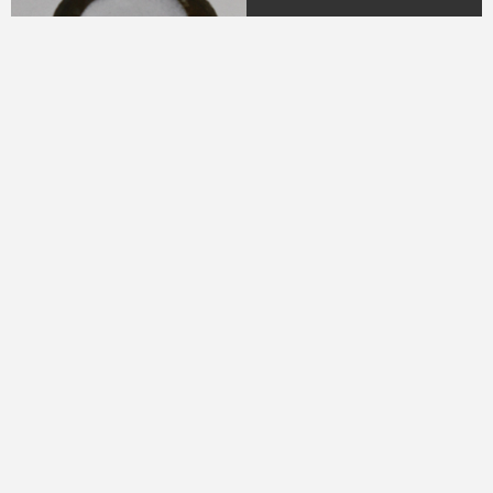
04.
DR. H.M.N.M Hasyim
Ning
(Periode 1979 - 1982)
05.
DR. H Sukamdani
Sahid Gito Sardjono
(Periode 1982-1985 &
1985-1988)