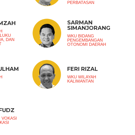
PERBATASAN
SARMAN
AMZAH
SIMANJORANG
H
ALUKU
WKU BIDANG
UA, DAN
PENGEMBANGAN
T
OTONOMI DAERAH
ZULHAM
FERI RIZAL
H
WKU WILAYAH
KALIMANTAN
FUDZ
 VOKASI
KASI