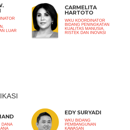
W.
CARMELITA
I
HARTOTO
INATOR
WKU KOORDINATOR
BIDANG PENINGKATAN
N,
KUALITAS MANUSIA,
DAN LUAR
RISTEK DAN INOVASI
IKASI
EDY SURYADI
MAND
WKU BIDANG
 DANA
PEMBANGUNAN
RANA
KAWASAN