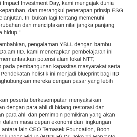
 Impact Investment Day, kami mengajak dunia
k kepatuhan, dan merangkul penerapan prinsip ESG
elanjutan. Ini bukan lagi tentang memenuhi
rubahan dan menciptakan nilai jangka panjang
a hidup.”
nambahkan, pengalaman YBLL dengan bambu
Dalam IID, kami menerapkan pembelajaran ini
memanfaatkan potensi alam lokal NTT,
kus pada pembangunan kapasitas masyarakat serta
endekatan holistik ini menjadi blueprint bagi IID
nghubungkan mereka dengan pasar yang lebih
nkan peserta berkesempatan menyaksikan
n dengan para ahli di bidang restorasi dan
an para ahli dan pemimpin pemikiran yang akan
 dalam masa depan ekonomi dan lingkungan
r antara lain CEO Temasek Foundation, Boon
ngkungan Hidup (BPDLH) Dr. Joko Tri Haryanto,