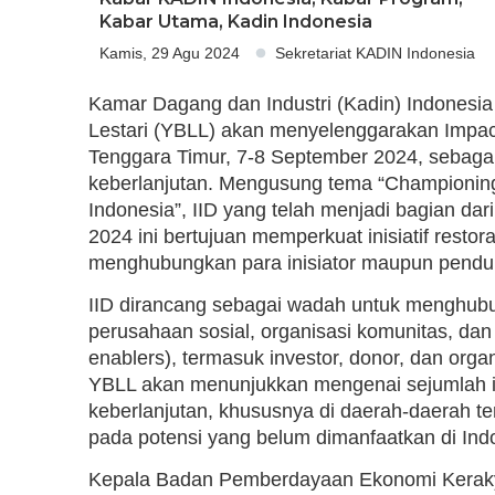
Kabar Utama
,
Kadin Indonesia
Kamis, 29 Agu 2024
Sekretariat KADIN Indonesia
Kamar Dagang dan Industri (Kadin) Indones
Lestari (YBLL) akan menyelenggarakan Impact
Tenggara Timur, 7-8 September 2024, sebagai 
keberlanjutan. Mengusung tema “Championing S
Indonesia”, IID yang telah menjadi bagian dari
2024 ini bertujuan memperkuat inisiatif resto
menghubungkan para inisiator maupun pendukun
IID dirancang sebagai wadah untuk menghubu
perusahaan sosial, organisasi komunitas, d
enablers), termasuk investor, donor, dan organi
YBLL akan menunjukkan mengenai sejumlah inis
keberlanjutan, khususnya di daerah-daerah t
pada potensi yang belum dimanfaatkan di Ind
Kepala Badan Pemberdayaan Ekonomi Keraky