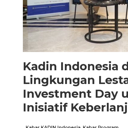
Kadin Indonesia
Lingkungan Lesta
Investment Day 
Inisiatif Keberlan
Kabar KADIN Indonesia
,
Kabar Program
,