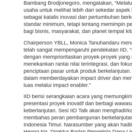
Bambang Brodjonegoro, mengatakan, “Melalui
usaha untuk melihat lebih dari sekedar aspe
sebagai katalis inovasi dan pertumbuhan berk
standar minimum, tetapi tentang memimpin pe
bagi bisnis, masyarakat, dan planet tempat kit
Chairperson YBLL, Monica Tanuhandaru me
telah sangat mempengaruhi pendekatan IID. “
dengan memprioritaskan proyek-proyek yang 
menekankan rantai nilai terintegrasi, dan fo
penciptaan pasar untuk produk berkelanjutan. P
dalam memberdayakan impact driver dan me
luas melalui impact enabler.”
IID berisi serangkaian acara yang memungki
presentasi proyek inovatif dan berbagi wawasa
keberlanjutan. Sesi IID Talk akan menghadirk
membahas peran pembangunan berkelanjutan
Indonesia Timur. Narasumber yang akan hadi
Heong Ng, Direktur Badan Pengelola Dana Li